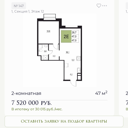
№ 147
1, Секция 1, Этаж 12
1
2
2-комнатная
47 м
7 520 000
руб.
В ипотеку от 30 015 руб./мес.
В
Оставить заявку на подбор квартиры