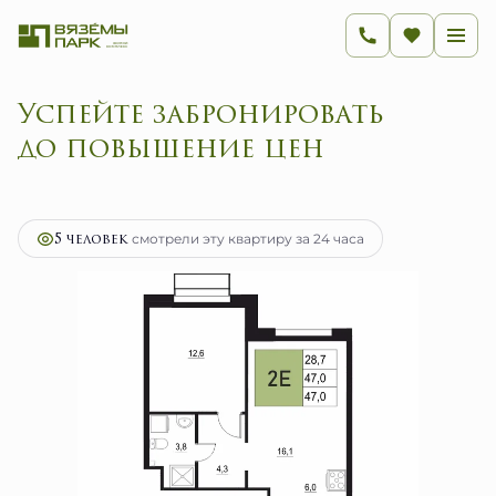
Успейте забронировать
до повышение цен
2
2-комнатная
47 м
7 520 000 руб.
Ипотека
от 30 015 руб.
5 человек
смотрели эту квартиру за 24 часа