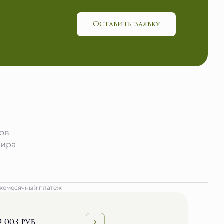
Оставить заявку
ров
тира
жемесячный платеж
9 003 руб.