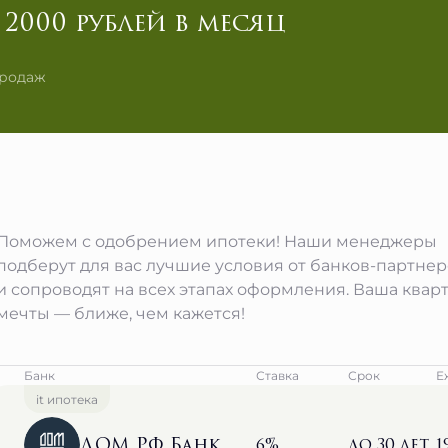
2000 рублей в месяц
продаж
Поможем с одобрением ипотеки! Наши менеджеры
подберут для вас лучшие условия от банков-партне
и сопроводят на всех этапах оформления. Ваша квар
мечты — ближе, чем кажется!
Банк
Ставка
Срок
Е
it ипотека
ДОМ РФ Банк
6%
до 30 лет
1