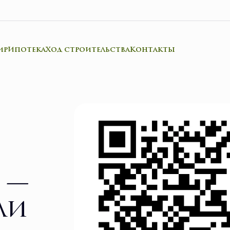
ир
Ипотека
Ход строительства
Контакты
 —
ли