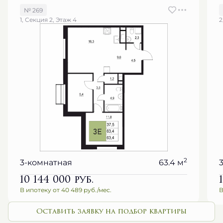
№ 269
1, Секция 2, Этаж 4
2
2
3-комнатная
63.4 м
10 144 000
руб.
В ипотеку от 40 489 руб./мес.
В
Оставить заявку на подбор квартиры