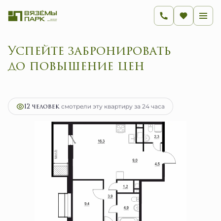
Успейте забронировать
до повышение
2
3-комнатная
65.1 м
10 416 000 руб.
Ипотека
от 41 574 руб.
12 человек
смотрели эту квартиру за 24 часа