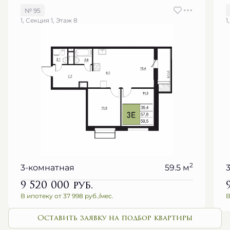
№ 95
1, Секция 1, Этаж 8
1
2
3-комнатная
59.5 м
9 520 000
руб.
В ипотеку от 37 998 руб./мес.
В
Оставить заявку на подбор квартиры