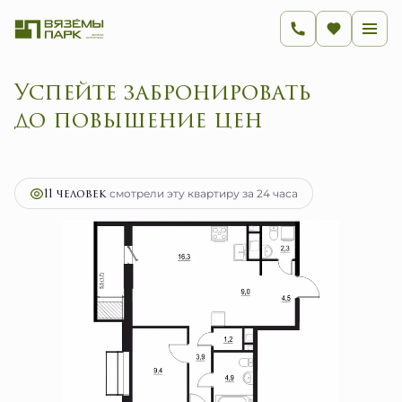
Успейте забронировать
до повышение цен
2
3-комнатная
65.1 м
10 416 000 руб.
Ипотека
от 41 574 руб.
11 человек
смотрели эту квартиру за 24 часа