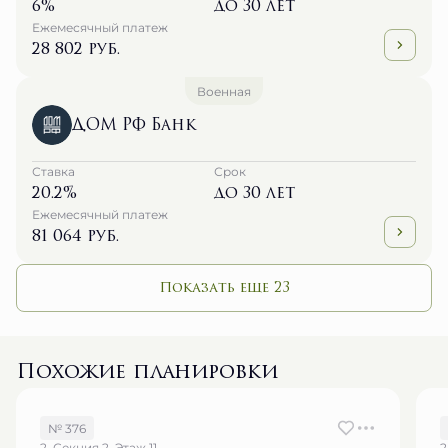
28 802 руб.
Военная
ДОМ РФ Банк
Ставка
Срок
20.2%
до 30 лет
Ежемесячный платеж
81 064 руб.
Показать еще 23
Похожие планировки
№ 376
2, Секция 2, Этаж 11
2