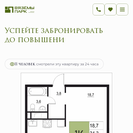
Успейте забронировать до
2
1-комнатная
34.3 м
6 862 650 руб.
Ипотека
от 27 392 руб.
11 человек
смотрели эту квартиру за 24 часа