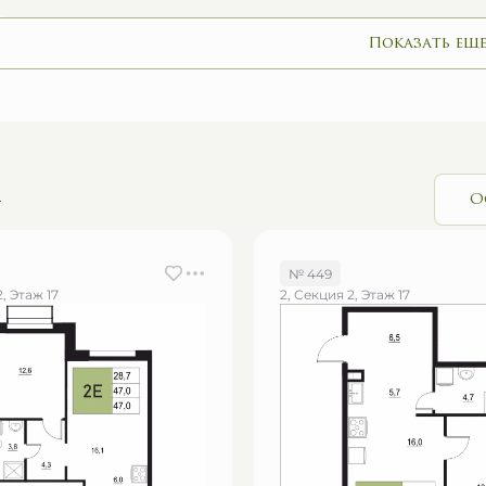
Показать еще
и
О
№ 449
, Этаж 17
2, Секция 2, Этаж 17