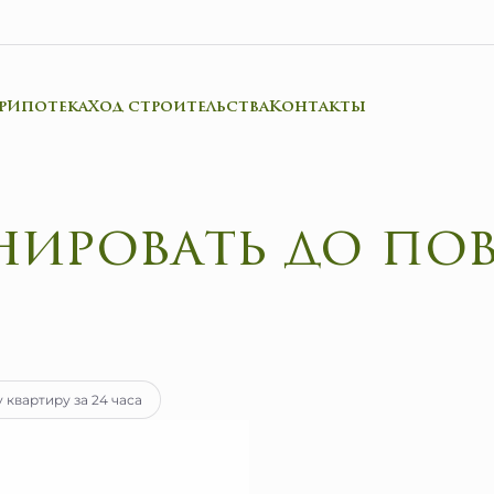
р
Ипотека
Ход строительства
Контакты
ниро
ка
от 36 513 руб.
 квартиру за 24 часа