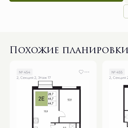
Похожие планировк
№ 454
№ 455
2, Секция 2, Этаж 17
2, Секция 2