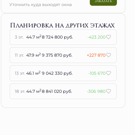
Заказать
Уточнить куда выходят окна
Планировка на других этажах
2
3 эт.
44.7 м
8 724 800 руб.
-423 200
2
11 эт.
47.9 м
9 375 870 руб.
+227 870
2
13 эт.
46.1 м
9 042 330 руб.
-105 670
2
18 эт.
44.7 м
8 841 020 руб.
-306 980