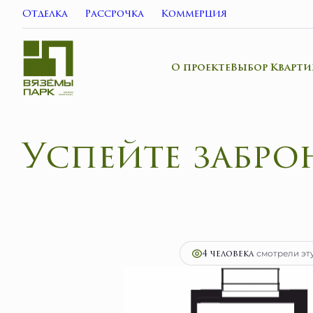
Отделка
Рассрочка
Коммерция
О проекте
Выбор Кварти
Успейте забро
2
2-комнатная
47 м
9 148 000 руб.
Ипоте
4 человекa
смотрели эту