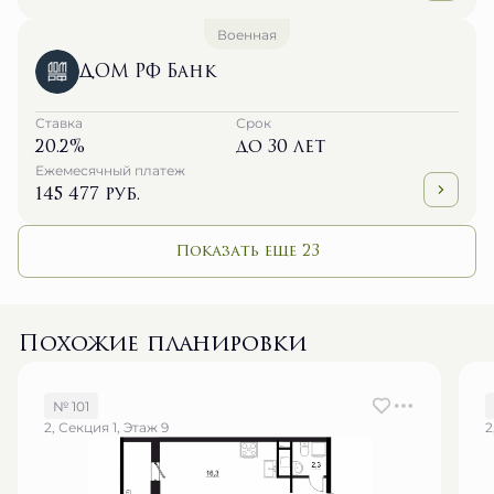
Военная
ДОМ РФ Банк
Ставка
Срок
20.2%
до 30 лет
Ежемесячный платеж
145 477 руб.
Показать еще 23
Похожие планировки
№ 101
2, Секция 1, Этаж 9
2