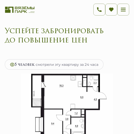
Успейте забронировать
до повышение цен
2
3-комнатная
65.1 м
12 315 650 руб.
Ипотека
от 49 156 руб.
5 человек
смотрели эту квартиру за 24 часа