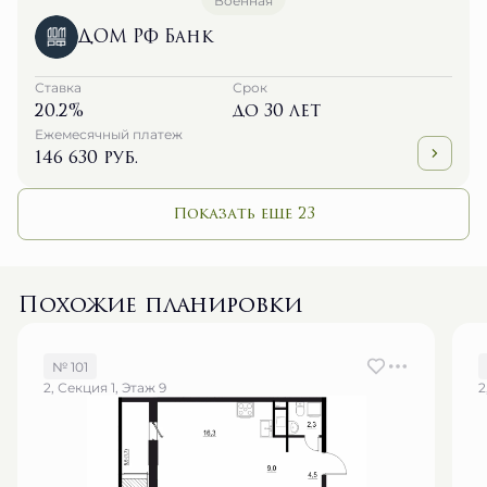
Военная
ДОМ РФ Банк
Ставка
Срок
20.2%
до 30 лет
Ежемесячный платеж
146 630 руб.
Показать еще 23
Похожие планировки
№ 101
2, Секция 1, Этаж 9
2