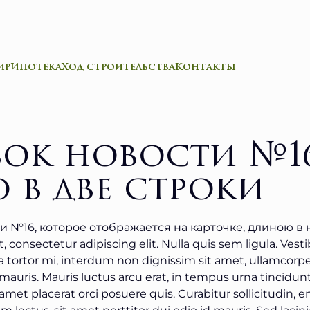
ир
Ипотека
Ход строительства
Контакты
вок новости №16
 в две строки
и №16, которое отображается на карточке, длиною в 
 consectetur adipiscing elit. Nulla quis sem ligula. Vesti
la tortor mi, interdum non dignissim sit amet, ullamcorpe
mauris. Mauris luctus arcu erat, in tempus urna tincidun
amet placerat orci posuere quis. Curabitur sollicitudin, 
lectus, sit amet porttitor dui odio id mauris. Sed lacinia