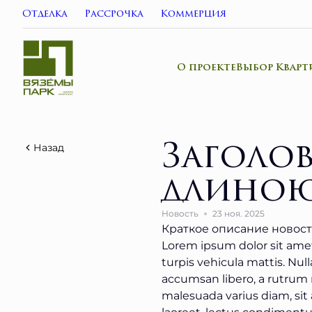
Отделка
Рассрочка
Коммерция
О проекте
Выбор Кварт
Заголо
Назад
длиною
Новость
23 ноя. 2025
Краткое описание новост
Lorem ipsum dolor sit amet,
turpis vehicula mattis. Nul
accumsan libero, a rutrum 
malesuada varius diam, sit 
laoreet, lectus condimentum 