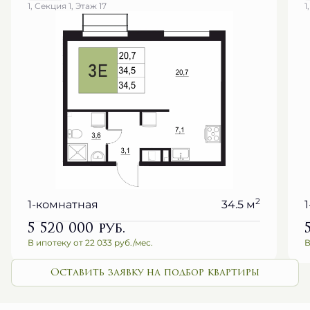
1, Секция 1, Этаж 17
1
2
1-комнатная
34.5 м
5 520 000
руб.
В ипотеку от 22 033 руб./мес.
В
Оставить заявку на подбор квартиры