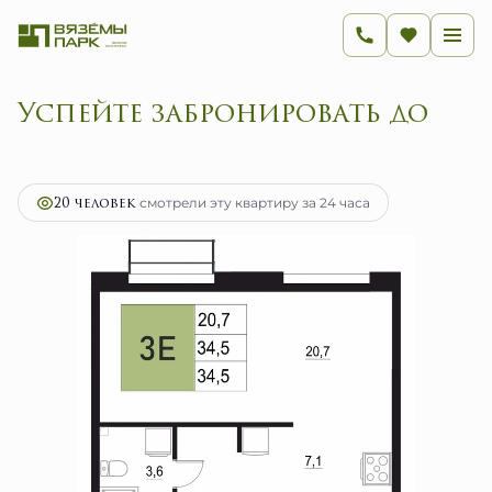
Успейте заброн
2
1-комнатная
34.5 м
5 520 000 руб.
Ипотека
от 22 033 руб.
20 человек
смотрели эту квартиру за 24 часа