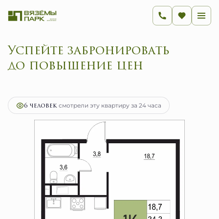
Успейте забронировать
до повышение цен
2
1-комнатная
34.3 м
6 862 650 руб.
Ипотека
от 27 392 руб.
6 человек
смотрели эту квартиру за 24 часа