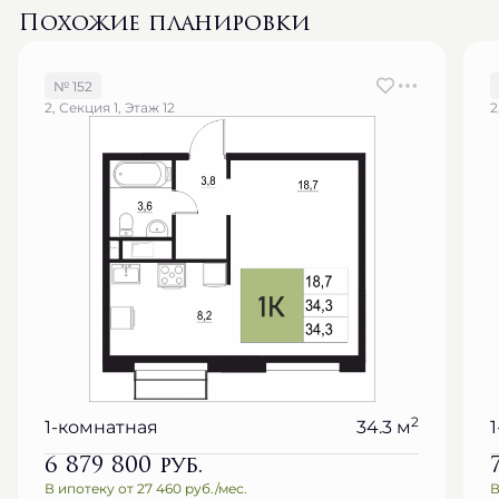
Похожие планировки
№ 152
2, Секция 1, Этаж 12
2
2
1-комнатная
34.3 м
6 879 800
руб.
В ипотеку от 27 460 руб./мес.
В