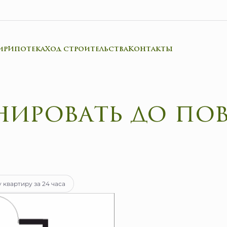
ир
Ипотека
Ход строительства
Контакты
онировать до п
тека
от 23 006 руб.
 квартиру за 24 часа