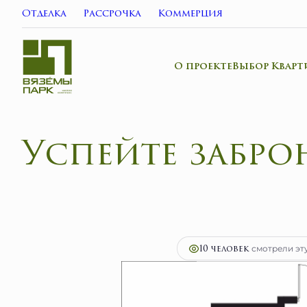
Отделка
Рассрочка
Коммерция
О проекте
Выбор Кварт
Успейте забр
2
1-комнатная
28.3 м
5 763 800 руб.
Ипо
10 человек
смотрели эту