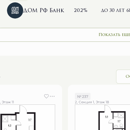
ДОМ РФ Банк
20.2%
до 30 лет
6
Показать еще
и
О
№ 237
, Этаж 11
2, Секция 1, Этаж 18