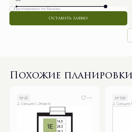
Группировать по банкам
Оставить заявку
Похожие планировк
№ 61
№ 128
2, Секция 1, Этаж 6
2, Секция 1