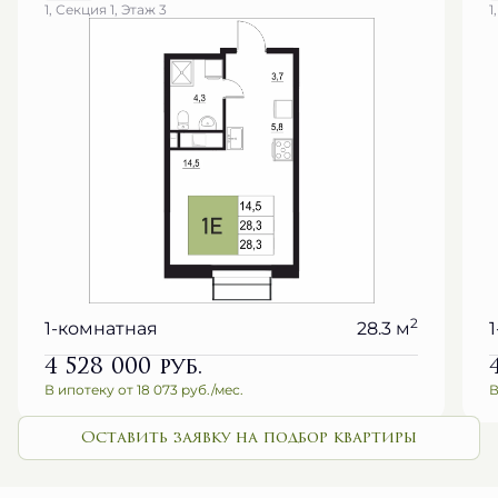
1, Секция 1, Этаж 3
1
2
1-комнатная
28.3 м
4 528 000
руб.
В ипотеку от 18 073 руб./мес.
В
Оставить заявку на подбор квартиры