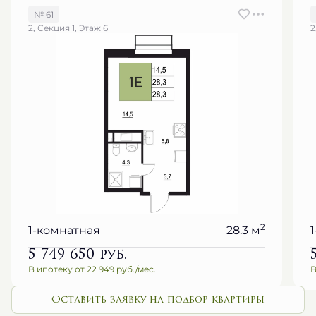
№ 61
2, Секция 1, Этаж 6
2
2
1-комнатная
28.3 м
5 749 650
руб.
В ипотеку от 22 949 руб./мес.
В
Оставить заявку на подбор квартиры