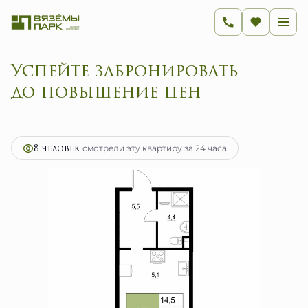
Успейте забронировать
до повышение цен
2
1-комнатная
29.5 м
5 972 250 руб.
Ипотека
от 23 838 руб.
8 человек
смотрели эту квартиру за 24 часа