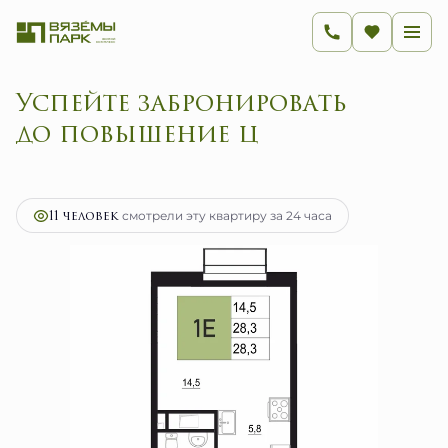
Успейте забронировать
до пов
2
1-комнатная
28.3 м
5 763 800 руб.
Ипотека
от 23 006 руб.
11 человек
смотрели эту квартиру за 24 часа