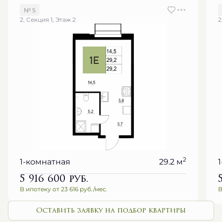
№ 5
2, Секция 1, Этаж 2
2
2
1-комнатная
29.2 м
5 916 600
руб.
В ипотеку от 23 616 руб./мес.
В
Оставить заявку на подбор квартиры