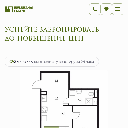
Успейте забронировать
до повышение цен
2
2-комнатная
46.1 м
7 376 000 руб.
Ипотека
от 29 441 руб.
5 человек
смотрели эту квартиру за 24 часа