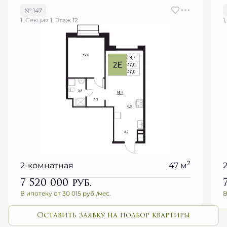
№ 147
1, Секция 1, Этаж 12
1
2
2-комнатная
47 м
7 520 000
руб.
В ипотеку от 30 015 руб./мес.
В
Оставить заявку на подбор квартиры