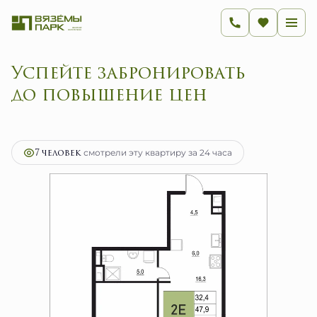
Успейте забронировать
до повышение цен
2
2-комнатная
47.9 м
7 664 000 руб.
Ипотека
от 30 590 руб.
7 человек
смотрели эту квартиру за 24 часа