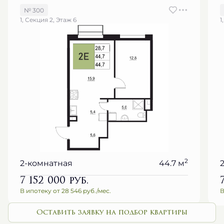
№ 300
1, Секция 2, Этаж 6
1
2
2-комнатная
44.7 м
7 152 000
руб.
В ипотеку от 28 546 руб./мес.
В
Оставить заявку на подбор квартиры