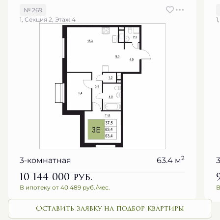
№ 269
1, Секция 2, Этаж 4
1
2
3-комнатная
63.4 м
10 144 000
руб.
В ипотеку от 40 489 руб./мес.
В
Оставить заявку на подбор квартиры