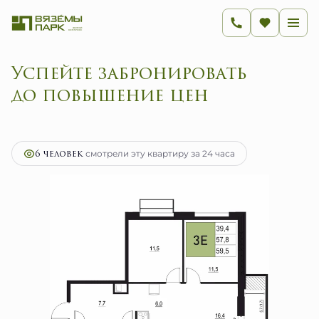
Успейте забронировать
до повышен
2
3-комнатная
59.5 м
9 520 000 руб.
Ипотека
от 37 998 руб.
6 человек
смотрели эту квартиру за 24 часа