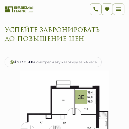
Успейте забронировать
до повышени
2
3-комнатная
59.5 м
9 520 000 руб.
Ипотека
от 37 998 руб.
4 человекa
смотрели эту квартиру за 24 часа