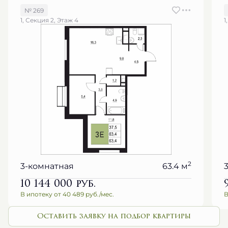
№ 269
1, Секция 2, Этаж 4
1
2
3-комнатная
63.4 м
10 144 000
руб.
В ипотеку от 40 489 руб./мес.
В
Оставить заявку на подбор квартиры