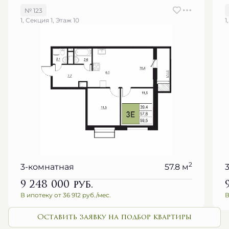
1, Секция 1, Этаж 10
1
2
3-комнатная
57.8 м
9 248 000
руб.
В ипотеку от 36 912 руб./мес.
В
Оставить заявку на подбор квартиры