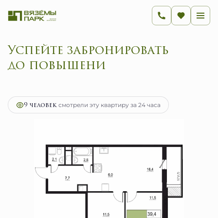
Успейте забронирова
2
3-комнатная
59.5 м
9 520 000 руб.
Ипотека
от 37 998 руб.
9 человек
смотрели эту квартиру за 24 часа