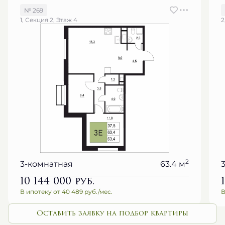
№ 269
1, Секция 2, Этаж 4
2
2
3-комнатная
63.4 м
10 144 000
руб.
В ипотеку от 40 489 руб./мес.
В
Оставить заявку на подбор квартиры