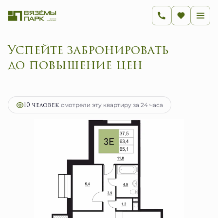
Успейте забронировать
до пов
2
3-комнатная
65.1 м
10 416 000 руб.
Ипотека
от 41 574 руб.
10 человек
смотрели эту квартиру за 24 часа