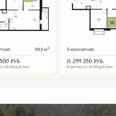
2
атная
59.5 м
3-комнатная
 500
руб.
11 299 250
руб.
от 45 456 руб./мес.
В ипотеку от 45 100 руб./мес.