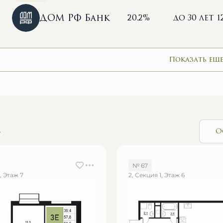
ДОМ РФ Банк
20.2%
до 30 лет
1
Показать еще
и
О
№ 67
, Этаж 7
2, Секция 1, Этаж 6