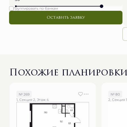
Группировать по банкам
Оставить заявку
Похожие планировк
№ 269
№ 80
1, Секция 2, Этаж 4
2, Секция 1