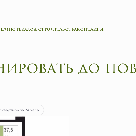
ир
Ипотека
Ход строительства
Контакты
тека
от 41 574 руб.
 квартиру за 24 часа