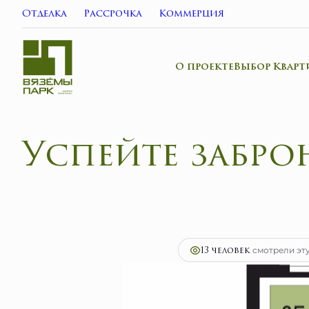
Отделка
Рассрочка
Коммерция
О проекте
Выбор Кварт
2
3-комнатная
65.1 м
10 416 000 руб.
Ипо
13 человек
смотрели эту