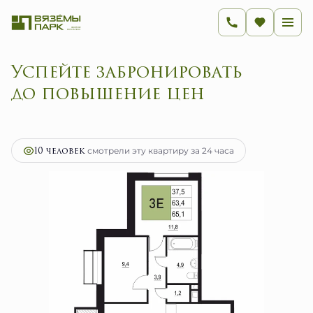
Успейте забронировать
до повышение
2
3-комнатная
65.1 м
10 416 000 руб.
Ипотека
от 41 574 руб.
10 человек
смотрели эту квартиру за 24 часа