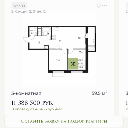
№ 389
2, Секция 2, Этаж 12
2
2
3-комнатная
59.5 м
11 388 500
руб.
В ипотеку от 45 456 руб./мес.
В
Оставить заявку на подбор квартиры