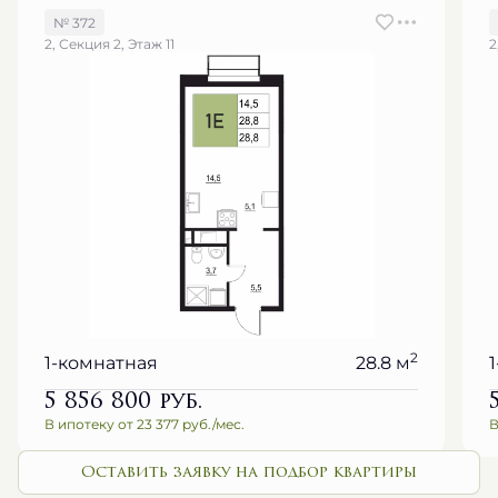
№ 372
2, Секция 2, Этаж 11
2
2
1-комнатная
28.8 м
5 856 800
руб.
В ипотеку от 23 377 руб./мес.
В
Оставить заявку на подбор квартиры