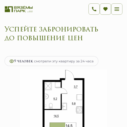
Успейте забронировать
до повыше
2
1-комнатная
29.2 м
5 916 600 руб.
Ипотека
от 23 616 руб.
9 человек
смотрели эту квартиру за 24 часа