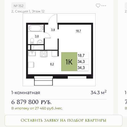
№ 152
2, Секция 1, Этаж 12
2
2
1-комнатная
34.3 м
6 879 800
руб.
В ипотеку от 27 460 руб./мес.
В
Оставить заявку на подбор квартиры