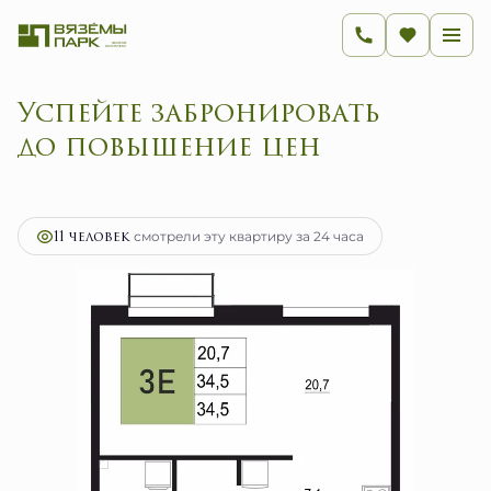
Успейте забронировать
до повышение цен
2
1-комнатная
34.5 м
6 899 750 руб.
Ипотека
от 27 540 руб.
11 человек
смотрели эту квартиру за 24 часа