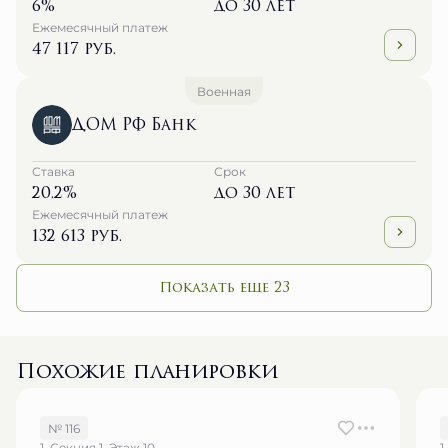
47 117 руб.
Военная
ДОМ РФ Банк
Ставка
Срок
20.2%
до 30 лет
Ежемесячный платеж
132 613 руб.
Показать еще 23
Похожие планировки
№ 116
1, Секция 1, Этаж 10
1