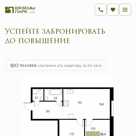
Успейте забронировать до
2
3-комнатная
59.1 м
11 226 650 руб.
Ипотека
от 44 810 руб.
12 человек
смотрели эту квартиру за 24 часа