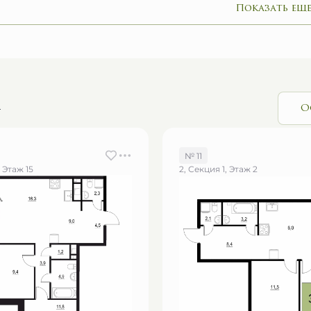
Показать еще
и
О
№ 11
, Этаж 15
2, Секция 1, Этаж 2