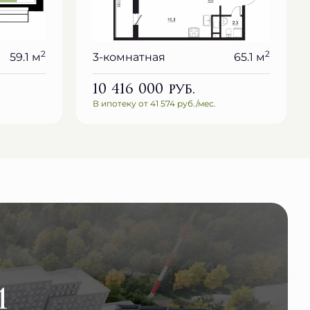
2
2
59.1 м
3-комнатная
65.1 м
10 416 000
руб.
В ипотеку от 41 574 руб./мес.
и