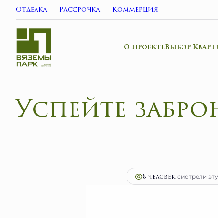
Отделка
Рассрочка
Коммерция
О проекте
Выбор Кварт
Успе
2
3-комнатная
59.5 м
11 459 900 руб.
Ипо
8 человек
смотрели эту