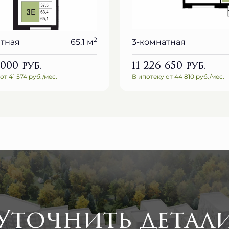
2
атная
65.1 м
3-комнатная
 000
руб.
11 226 650
руб.
от 41 574 руб./мес.
В ипотеку от 44 810 руб./мес.
Уточнить детал