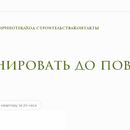
ир
Ипотека
Ход строительства
Контакты
тека
от 45 741 руб.
 квартиру за 24 часа