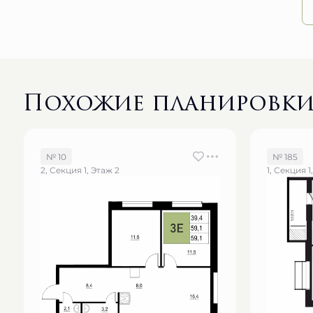
Похожие планировк
№ 10
№ 185
2, Секция 1, Этаж 2
1, Секция 1