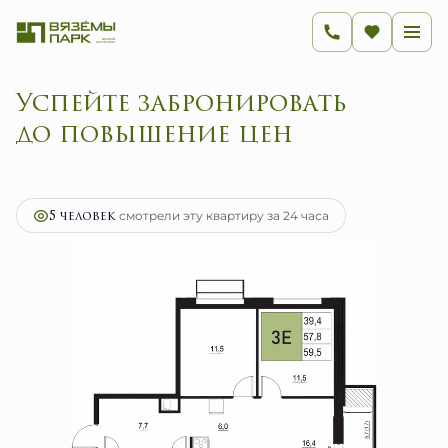
Успейте забронировать
до повышение цен
2
3-комнатная
59.5 м
11 459 900 руб.
Ипотека
от 45 741 руб.
5 человек
смотрели эту квартиру за 24 часа