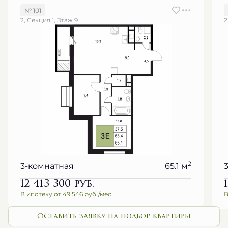
№ 101
2, Секция 1, Этаж 9
2
2
3-комнатная
65.1 м
12 413 300
руб.
В ипотеку от 49 546 руб./мес.
В
Оставить заявку на подбор квартиры