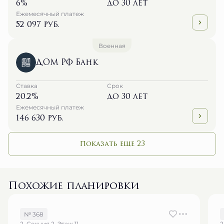
6%
до 30 лет
Ежемесячный платеж
52 097 руб.
Военная
ДОМ РФ Банк
Ставка
Срок
20.2%
до 30 лет
Ежемесячный платеж
146 630 руб.
Показать еще 23
Похожие планировки
№ 368
2, Секция 2, Этаж 11
2