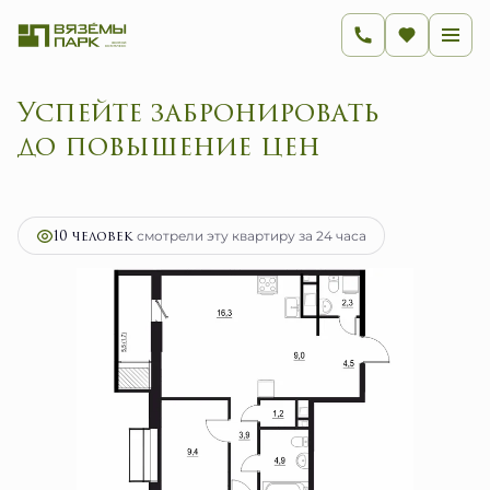
Успейте забронировать
до повышение цен
2
3-комнатная
65.1 м
12 413 300 руб.
Ипотека
от 49 546 руб.
10 человек
смотрели эту квартиру за 24 часа