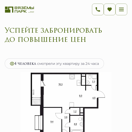
Успейте забронировать
до повышение цен
2
3-комнатная
65.1 м
12 413 300 руб.
Ипотека
от 49 546 руб.
4 человекa
смотрели эту квартиру за 24 часа