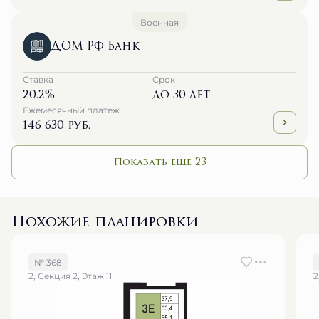
Военная
ДОМ РФ Банк
Ставка
Срок
20.2%
до 30 лет
Ежемесячный платеж
146 630 руб.
Показать еще 23
Похожие планировки
№ 368
2, Секция 2, Этаж 11
2