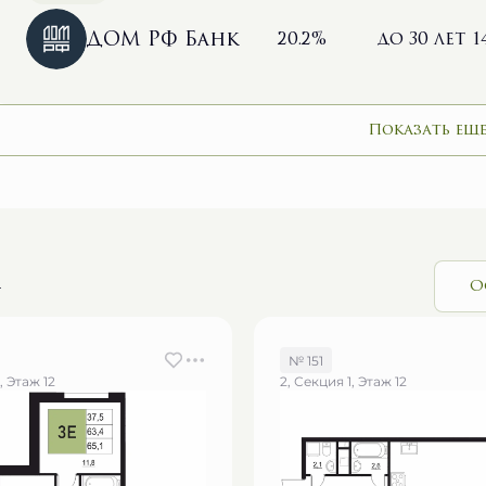
ДОМ РФ Банк
20.2%
до 30 лет
1
Показать еще
и
О
№ 151
, Этаж 12
2, Секция 1, Этаж 12