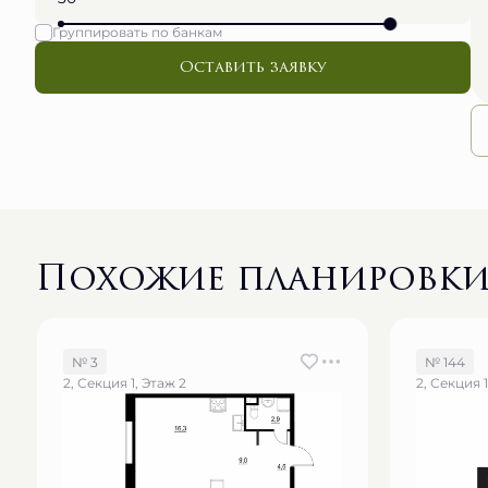
Группировать по банкам
Оставить заявку
Похожие планировк
№ 3
№ 144
2, Секция 1, Этаж 2
2, Секция 1