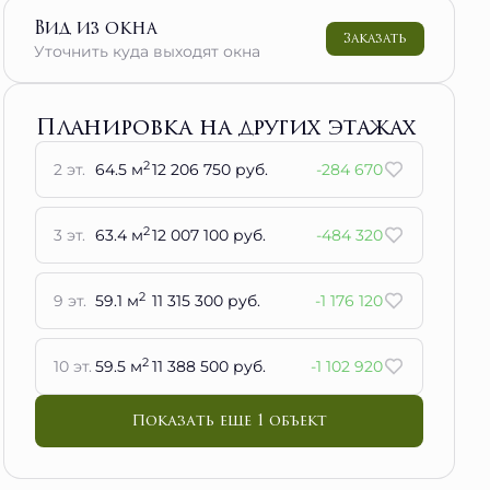
Вид из окна
Заказать
Уточнить куда выходят окна
Планировка на других этажах
2
2 эт.
64.5 м
12 206 750 руб.
-284 670
2
3 эт.
63.4 м
12 007 100 руб.
-484 320
2
9 эт.
59.1 м
11 315 300 руб.
-1 176 120
2
10 эт.
59.5 м
11 388 500 руб.
-1 102 920
Показать еще 1 объект