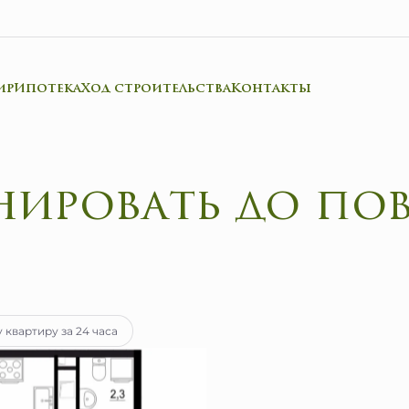
ир
Ипотека
Ход строительства
Контакты
нир
тека
от 49 858 руб.
 квартиру за 24 часа