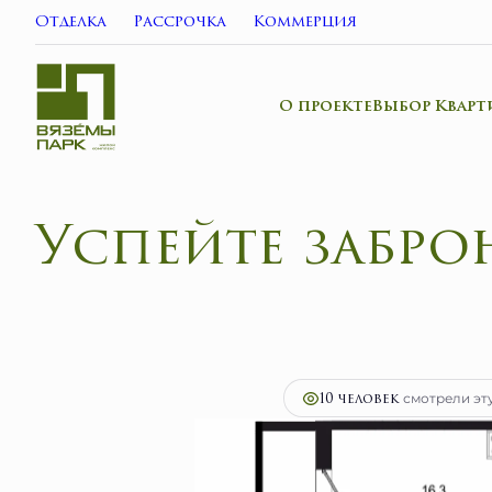
Отделка
Рассрочка
Коммерция
О проекте
Выбор Кварт
Успейте забро
2
3-комнатная
65.1 м
12 491 420 руб.
Ипо
10 человек
смотрели эту