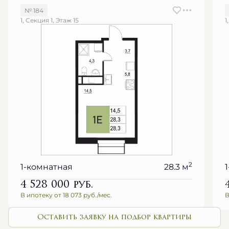
№ 184
1, Секция 1, Этаж 15
1
2
1-комнатная
28.3 м
4 528 000
руб.
В ипотеку от 18 073 руб./мес.
В
Оставить заявку на подбор квартиры