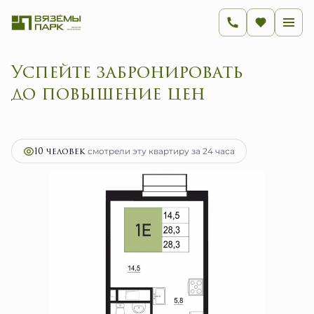
Успейте забронировать
до повышен
2
1-комнатная
28.3 м
4 528 000 руб.
Ипотека
от 18 073 руб.
10 человек
смотрели эту квартиру за 24 часа