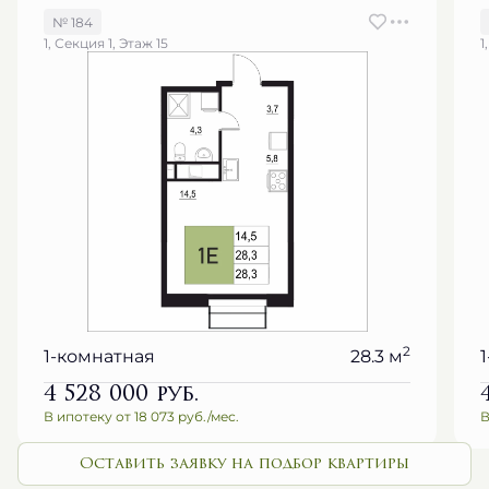
№ 184
1, Секция 1, Этаж 15
1
2
1-комнатная
28.3 м
4 528 000
руб.
В ипотеку от 18 073 руб./мес.
В
Оставить заявку на подбор квартиры