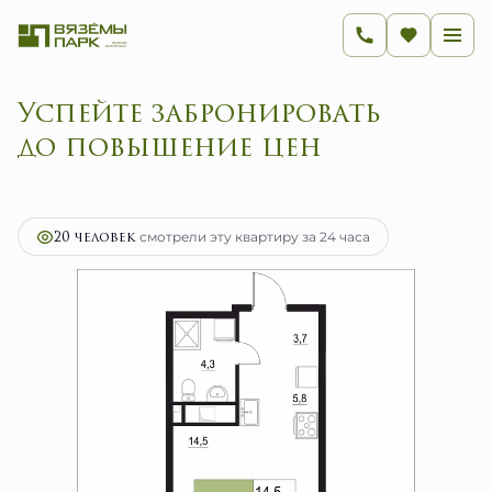
Успейте забронировать
до повышение цен
2
1-комнатная
28.3 м
4 528 000 руб.
Ипотека
от 18 073 руб.
20 человек
смотрели эту квартиру за 24 часа