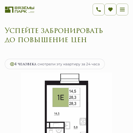
Успейте забронировать
до повышение цен
2
1-комнатная
28.3 м
4 528 000 руб.
Ипотека
от 18 073 руб.
4 человекa
смотрели эту квартиру за 24 часа