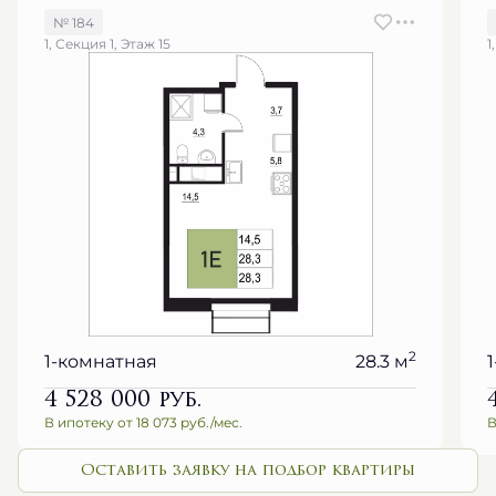
№ 184
1, Секция 1, Этаж 15
1
2
1-комнатная
28.3 м
4 528 000
руб.
В ипотеку от 18 073 руб./мес.
В
Оставить заявку на подбор квартиры