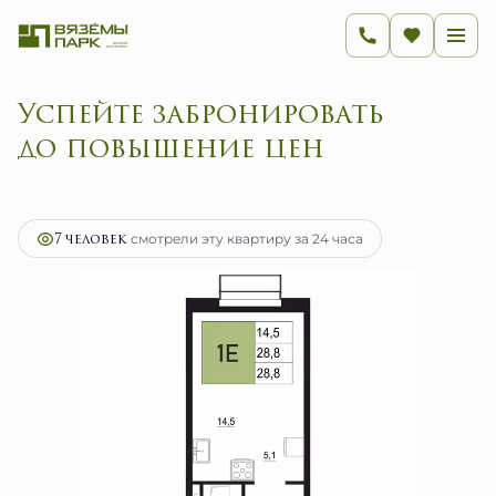
Успейте забронировать
до повыш
2
1-комнатная
28.8 м
4 608 000 руб.
Ипотека
от 18 393 руб.
7 человек
смотрели эту квартиру за 24 часа