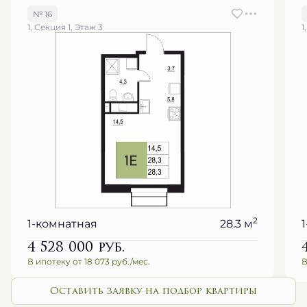
№ 16
1, Секция 1, Этаж 3
1
2
1-комнатная
28.3 м
4 528 000
руб.
В ипотеку от 18 073 руб./мес.
В
Оставить заявку на подбор квартиры