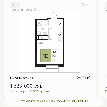
№ 16
1, Секция 1, Этаж 3
1
2
1-комнатная
28.3 м
4 528 000
руб.
В ипотеку от 18 073 руб./мес.
В
Оставить заявку на подбор квартиры