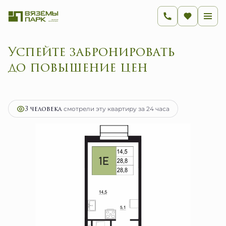
Успейте забронировать
до повышение цен
2
1-комнатная
28.8 м
4 608 000 руб.
Ипотека
от 18 393 руб.
3 человекa
смотрели эту квартиру за 24 часа