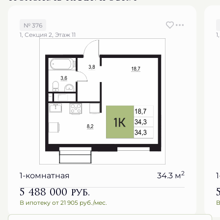
№ 376
1, Секция 2, Этаж 11
1
2
1-комнатная
34.3 м
5 488 000
руб.
В ипотеку от 21 905 руб./мес.
В