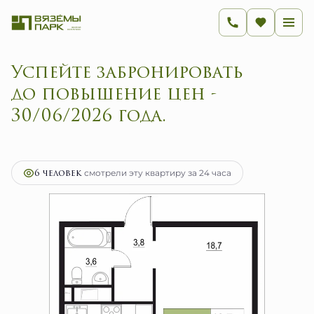
Успейте забронировать
до повышение цен -
30/06/2026 года.
2
1-комнатная
34.3 м
5 488 000 руб.
Ипотека
от 21 905 руб.
6 человек
смотрели эту квартиру за 24 часа