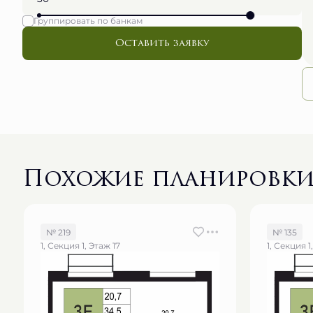
Группировать по банкам
Оставить заявку
Похожие планировк
№ 219
№ 135
1, Секция 1, Этаж 17
1, Секция 1