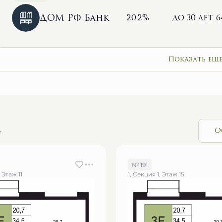
ДОМ РФ Банк
20.2%
до 30 лет
6
Показать еще
и
О
№ 191
, Этаж 11
1, Секция 1, Этаж 15