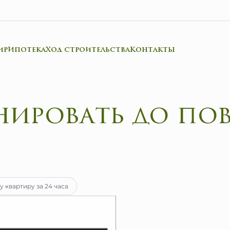
ир
Ипотека
Ход строительства
Контакты
тека
от 21 905 руб.
у квартиру за 24 часа