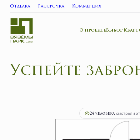
Отделка
Рассрочка
Коммерция
О проекте
Выбор Кварт
2
1-комнатная
34.3 м
5 488 000 руб.
Ипо
24 человекa
смотрели эт