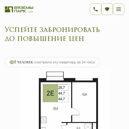
Успейте забронировать
до повышение цен
2
2-комнатная
44.7 м
7 152 000 руб.
Ипотека
от 28 546 руб.
5 человек
смотрели эту квартиру за 24 часа