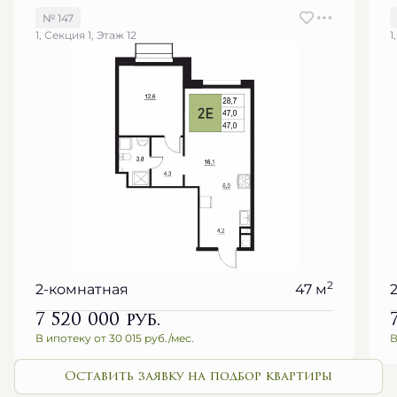
№ 147
1, Секция 1, Этаж 12
1
2
2-комнатная
47 м
7 520 000
руб.
В ипотеку от 30 015 руб./мес.
В
Оставить заявку на подбор квартиры