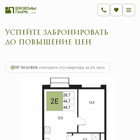
Успейте забронировать
до повышение цен
2
2-комнатная
44.7 м
7 152 000 руб.
Ипотека
от 28 546 руб.
10 человек
смотрели эту квартиру за 24 часа