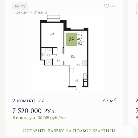
№ 147
1, Секция 1, Этаж 12
1
2
2-комнатная
47 м
7 520 000
руб.
В ипотеку от 30 015 руб./мес.
В
Оставить заявку на подбор квартиры