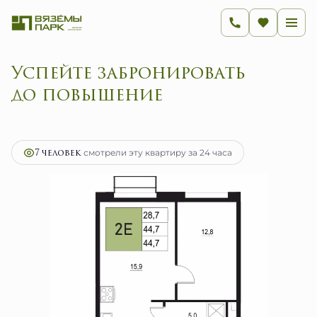
Успейте забронировать д
2
2-комнатная
44.7 м
7 152 000 руб.
Ипотека
от 28 546 руб.
7 человек
смотрели эту квартиру за 24 часа