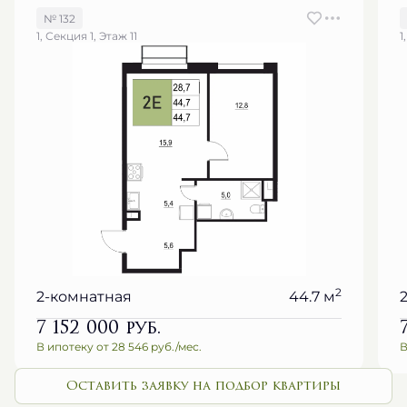
1, Секция 1, Этаж 11
1
2
2-комнатная
44.7 м
7 152 000
руб.
В ипотеку от 28 546 руб./мес.
В
Оставить заявку на подбор квартиры