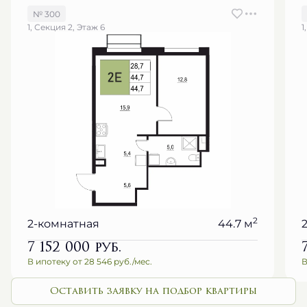
№ 300
1, Секция 2, Этаж 6
1
2
2-комнатная
44.7 м
7 152 000
руб.
В ипотеку от 28 546 руб./мес.
В
Оставить заявку на подбор квартиры