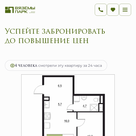
Успейте забронировать
до пов
2
2-комнатная
46.1 м
7 376 000 руб.
Ипотека
от 29 441 руб.
4 человекa
смотрели эту квартиру за 24 часа