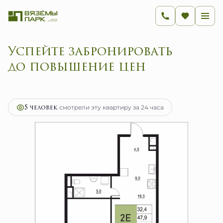
Успейте забронировать
до повышение цен
2
2-комнатная
47.9 м
7 664 000 руб.
Ипотека
от 30 590 руб.
5 человек
смотрели эту квартиру за 24 часа