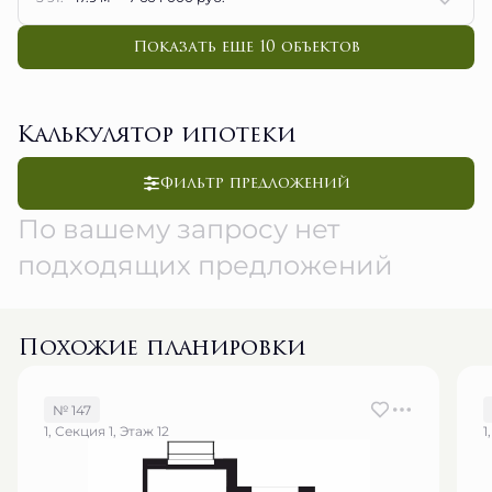
Показать еще 10 объектов
Калькулятор ипотеки
Фильтр предложений
По вашему запросу нет
подходящих предложений
Похожие планировки
№ 147
1, Секция 1, Этаж 12
1