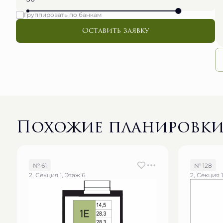
Группировать по банкам
Оставить заявку
Похожие планировк
№ 61
№ 128
2, Секция 1, Этаж 6
2, Секция 1