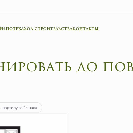
р
Ипотека
Ход строительства
Контакты
тека
от 23 319 руб.
 квартиру за 24 часа