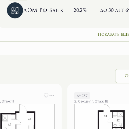
ДОМ РФ Банк
20.2%
до 30 лет
6
Показать еще
и
О
№ 237
, Этаж 11
2, Секция 1, Этаж 18