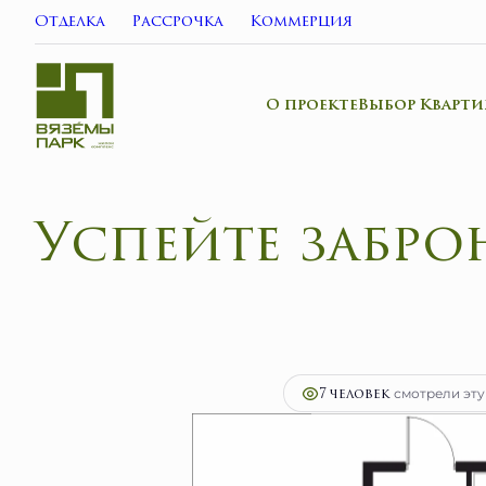
Отделка
Рассрочка
Коммерция
О проекте
Выбор Кварти
2
1-комнатная
28.8 м
5 842 400 руб.
Ипо
7 человек
смотрели эту