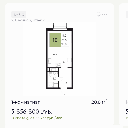
№ 316
2, Секция 2, Этаж 7
2
2
1-комнатная
28.8 м
5 856 800
руб.
В ипотеку от 23 377 руб./мес.
В