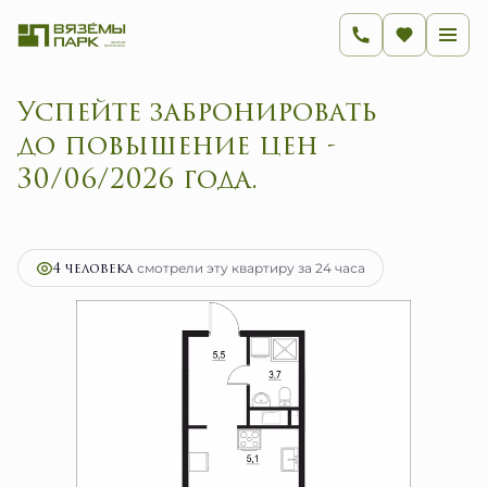
Успейте забронировать
до повышение цен -
30/06/2026 года.
2
1-комнатная
28.8 м
5 856 800 руб.
Ипотека
от 23 377 руб.
4 человекa
смотрели эту квартиру за 24 часа