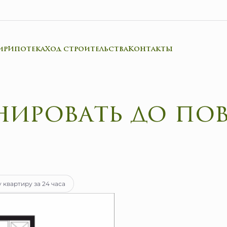
ир
Ипотека
Ход строительства
Контакты
онировать до п
тека
от 23 377 руб.
 квартиру за 24 часа