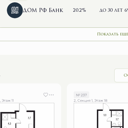
ДОМ РФ Банк
20.2%
до 30 лет
6
Показать еще
и
О
№ 237
, Этаж 11
2, Секция 1, Этаж 18