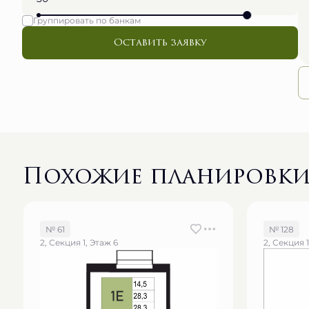
Группировать по банкам
Оставить заявку
Похожие планировк
№ 61
№ 128
2, Секция 1, Этаж 6
2, Секция 1