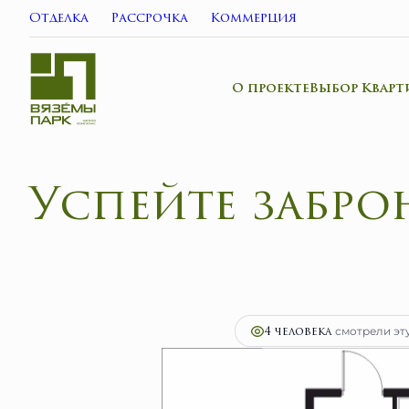
Отделка
Рассрочка
Коммерция
О проекте
Выбор Кварт
Успейте забр
2
1-комнатная
28.8 м
5 856 800 руб.
Ипо
4 человекa
смотрели эту