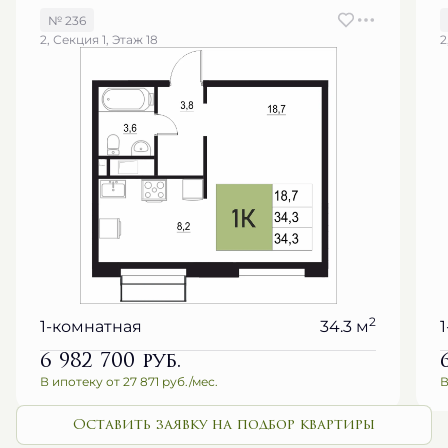
№ 236
2, Секция 1, Этаж 18
2
2
1-комнатная
34.3 м
6 982 700
руб.
В ипотеку от 27 871 руб./мес.
В
Оставить заявку на подбор квартиры