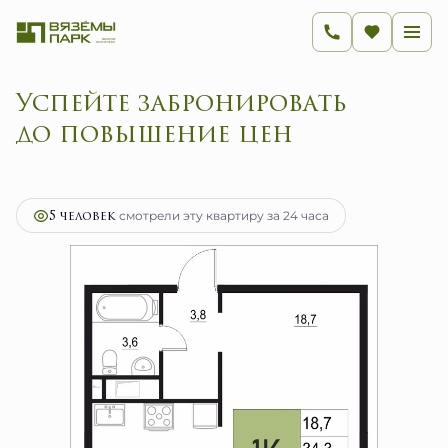
Успейте забронировать
до повышение цен
2
1-комнатная
34.3 м
6 982 700 руб.
Ипотека
от 27 871 руб.
5 человек
смотрели эту квартиру за 24 часа