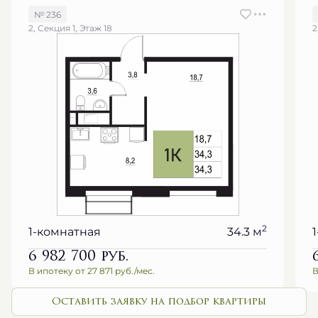
№ 236
2, Секция 1, Этаж 18
2
2
1-комнатная
34.3 м
6 982 700
руб.
В ипотеку от 27 871 руб./мес.
В
Оставить заявку на подбор квартиры