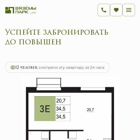
Успейте забронировать
2
1-комнатная
34.5 м
6 917 000 руб.
Ипотека
от 27 609 руб.
12 человек
смотрели эту квартиру за 24 часа