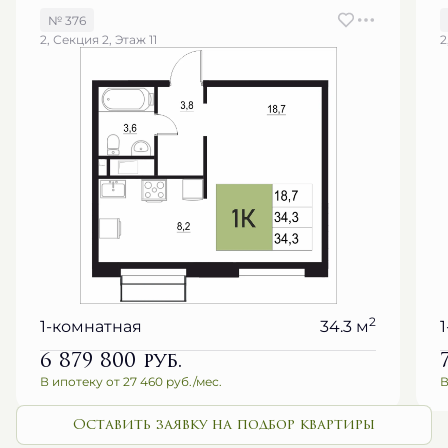
2, Секция 2, Этаж 11
2
2
1-комнатная
34.3 м
6 879 800
руб.
В ипотеку от 27 460 руб./мес.
В
Оставить заявку на подбор квартиры