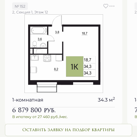
2, Секция 1, Этаж 12
2
2
1-комнатная
34.3 м
6 879 800
руб.
В ипотеку от 27 460 руб./мес.
В
Оставить заявку на подбор квартиры