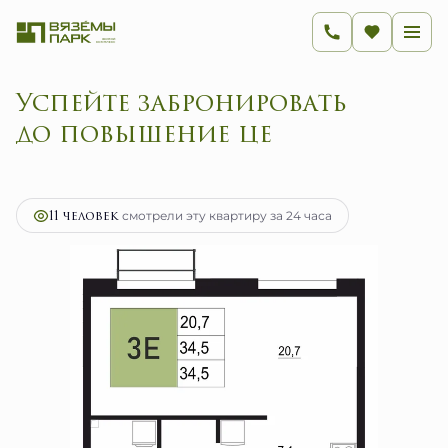
Успейте забронироват
2
1-комнатная
34.5 м
7 020 500 руб.
Ипотека
от 28 022 руб.
11 человек
смотрели эту квартиру за 24 часа